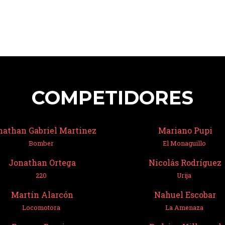
COMPETIDORES
nathan Gabriel Martinez
Mariano Pupi
Bomber
El Monaguillo
Jonathan Ortega
Nicolás Rodríguez
220
Urija
Martín Alarcón
Nahuel Escobar
Locomotora
La Amenaza