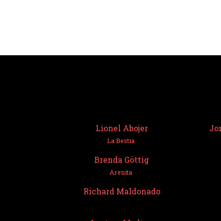
Lionel Abojer
Jo
La Bestia
Brenda Göttig
Arenita
Richard Maldonado