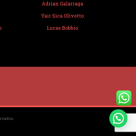
Adrian Galarraga
Yair Sica Olivotto
o
Lucas Bobbio
rvados.