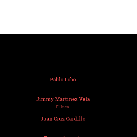
Pablo Lobo
Jimmy Martinez Vela
El Inca
Juan Cruz Cardillo