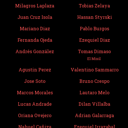
Milagros Laplaza
Tobias Zelaya
Juan Cruz Isola
Hassan Styrski
Mariano Diaz
Pablo Burgos
Fernanda Ojeda
Ezequiel Diaz
Andrés González
Tomas Dimaso
El Misil
Agustin Perez
Valentino Sammarro
Jose Soto
Bruno Crespo
Marcos Morales
Lautaro Melo
Lucas Andrade
Dilan Villalba
Oriana Ovejero
Adrian Galarraga
Nahuel Cañiza
Ezequiel Irrazabal